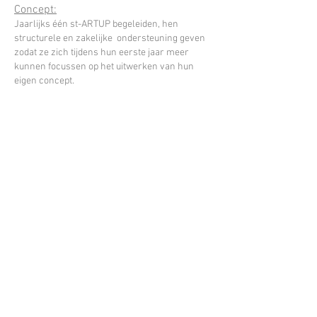
Concept:
Jaarlijks één st-ARTUP begeleiden, hen
structurele en zakelijke ondersteuning geven
zodat ze zich tijdens hun eerste jaar meer
kunnen focussen op het uitwerken van hun
eigen concept.
Status:
De eerste st-ARTUP werkt hard om half maart
naar buiten te komen. Het is een concept dat
artistiek werk combineert met de filosofie en
levensstijl uit de skatecultuur.