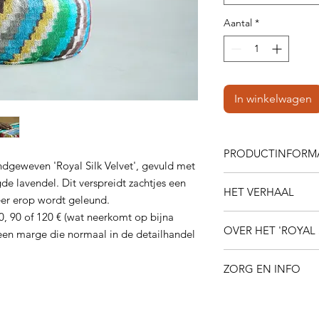
Aantal
*
In winkelwagen
PRODUCTINFORMA
dgeweven 'Royal Silk Velvet', gevuld met
Kussen van zijdefluw
 lavendel. Dit verspreidt zachtjes een
HET VERHAAL
Katoenen binnenkus
eer erop wordt geleund.
en wat gedroogde la
60, 90 of 120 €
(wat neerkomt op bijna
Deze handgemaakte me
Afmetingen: 30x30x1
OVER HET 'ROYAL 
mooi, ze vertegenwoo
en marge die normaal in de detailhandel
Gewicht: 2,5 kg.
overtuigingen waarv
Deze dichte en warme
helpen naar een duur
ZORG EN INFO
voor incidentele kle
leven.
1. We hebben 
Silk Velvet" genoemd
'spullen'.
Echte luxe i
Dit kussen heeft lief
steeds deze eeuweno
en ook de tijd nemen
buitenkussen op lag
textiel van prachtige