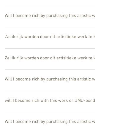
More than rich, you will feel abundance and will become wealthy. (
Will I become rich by purchasing this artistic work?
More than rich, you will feel abundance and will become wealthy. (
Zal ik rijk worden door dit artisitieke werk te kopen?
Meer dan rijk, u zal overvloed voelen. (U weet toch dat innerlijke r
Zal ik rijk worden door dit artisitieke werk te kopen?
Meer dan rijk, u zal overvloed voelen. (U weet toch dat innerlijke r
Will I become rich by purchasing this artistic work?
More than rich, you will feel abundance and will become wealthy. (
will I become rich with this work or UMU-bond ?
Text
blablablablablablablablablablablablablablablablablablablablablab
Will I become rich by purchasing this artistic work?