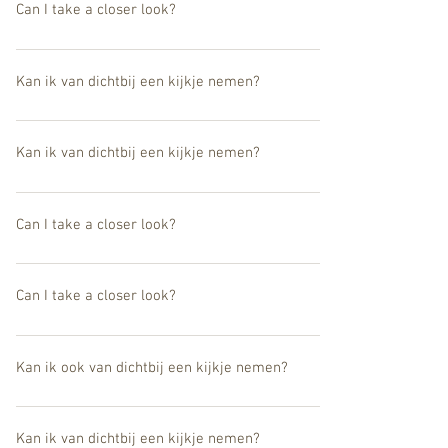
financiële inkomsten oplevert, maar wel een jaarlijkse 'coupon' d
Can I take a closer look?
Yes the works can be seen at our UMU Gallery in Belgium.
Kan ik van dichtbij een kijkje nemen?
Ja, de werken zijn ook te zien in onze UMU Gallery in België.
Kan ik van dichtbij een kijkje nemen?
Ja, de werken zijn ook te zien in onze UMU Gallery in België.
Can I take a closer look?
Yes the works can be seen at our UMU Gallery in Belgium.
Can I take a closer look?
Yes the works can be seen at our UMU Gallery in Belgium.
Kan ik ook van dichtbij een kijkje nemen?
Ja, de werken zijn ook te zien in onze UMU Gallery in België.
Kan ik van dichtbij een kijkje nemen?