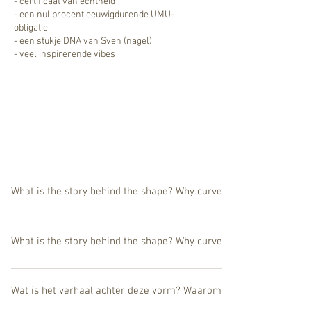
- certificaat van echtheid
- een nul procent eeuwigdurende UMU-
obligatie.
- een stukje DNA van Sven (nagel)
- veel inspirerende vibes
What is the story behind the shape? Why curved?
Let me reverse the question, why are 99,9% of the artwork rectang
mathematician Gabriel Lamé (1795–1870), also some principles of 
What is the story behind the shape? Why curved?
Let me reverse the question, why are 99,9% of the artwork rectang
French mathematician Gabriel Lamé (1795–1870), also some princip
Wat is het verhaal achter deze vorm? Waarom deze curve?