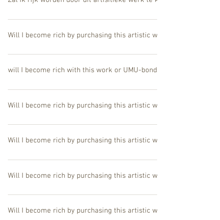
Zal ik rijk worden door dit artisitieke werk te kopen?
Meer dan rijk, u zal overvloed voelen. (U weet toch dat innerlijke r
Will I become rich by purchasing this artistic work?
More than rich, you will feel abundance and will become wealthy. (
will I become rich with this work or UMU-bond ?
Text
blablablablablablablablablablablablablablablablablablablablablab
Will I become rich by purchasing this artistic work?
More than rich, you will feel abundance and will become wealthy. (
Will I become rich by purchasing this artistic work?
More than rich, you will feel abundance and will become wealthy. (
Will I become rich by purchasing this artistic work?
More than rich, you will feel abundance and will become wealthy. (
Will I become rich by purchasing this artistic work?