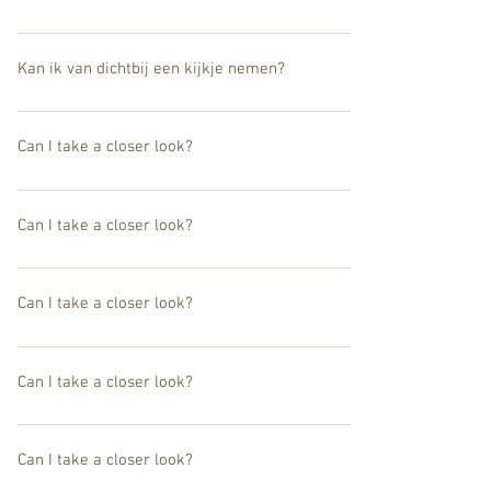
Ja, de werken zijn ook te zien in onze UMU Gallery in België.
Kan ik van dichtbij een kijkje nemen?
Ja, de werken zijn ook te zien in onze UMU Gallery in België.
Can I take a closer look?
Yes the works can be seen at our UMU Gallery in Belgium.
Can I take a closer look?
Yes the works can be seen at our UMU Gallery in Belgium.
Can I take a closer look?
Yes the works can be seen at our UMU Gallery in Belgium.
Can I take a closer look?
Yes the works can be seen at our UMU Gallery in Belgium.
Can I take a closer look?